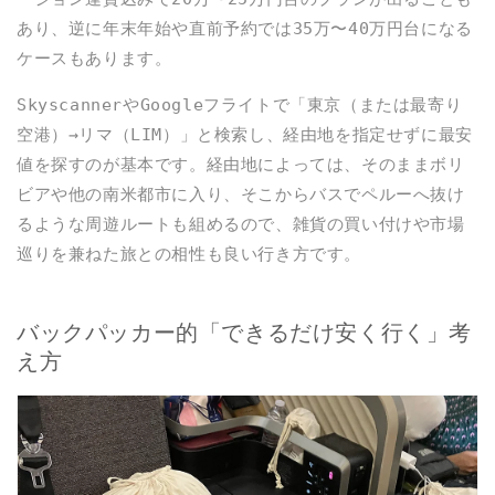
あり、逆に年末年始や直前予約では35万〜40万円台になる
ケースもあります。
SkyscannerやGoogleフライトで「東京（または最寄り
空港）→リマ（LIM）」と検索し、経由地を指定せずに最安
値を探すのが基本です。経由地によっては、そのままボリ
ビアや他の南米都市に入り、そこからバスでペルーへ抜け
るような周遊ルートも組めるので、雑貨の買い付けや市場
巡りを兼ねた旅との相性も良い行き方です。
バックパッカー的「できるだけ安く行く」考
え方