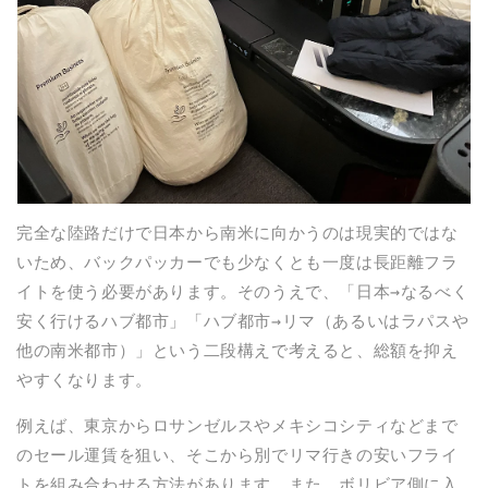
完全な陸路だけで日本から南米に向かうのは現実的ではな
いため、バックパッカーでも少なくとも一度は長距離フラ
イトを使う必要があります。そのうえで、「日本→なるべく
安く行けるハブ都市」「ハブ都市→リマ（あるいはラパスや
他の南米都市）」という二段構えで考えると、総額を抑え
やすくなります。
例えば、東京からロサンゼルスやメキシコシティなどまで
のセール運賃を狙い、そこから別でリマ行きの安いフライ
トを組み合わせる方法があります。また、ボリビア側に入