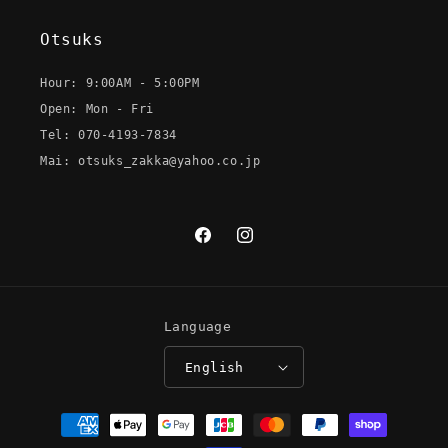
Otsuks
Hour: 9:00AM - 5:00PM
Open: Mon - Fri
Tel: 070-4193-7834
Mai: otsuks_zakka@yahoo.co.jp
Facebook
Instagram
Language
English
Payment
methods