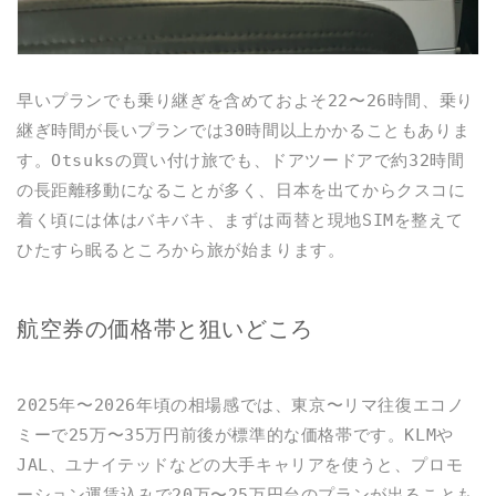
早いプランでも乗り継ぎを含めておよそ22〜26時間、乗り
継ぎ時間が長いプランでは30時間以上かかることもありま
す。Otsuksの買い付け旅でも、ドアツードアで約32時間
の長距離移動になることが多く、日本を出てからクスコに
着く頃には体はバキバキ、まずは両替と現地SIMを整えて
ひたすら眠るところから旅が始まります。
航空券の価格帯と狙いどころ
2025年〜2026年頃の相場感では、東京〜リマ往復エコノ
ミーで25万〜35万円前後が標準的な価格帯です。KLMや
JAL、ユナイテッドなどの大手キャリアを使うと、プロモ
ーション運賃込みで20万〜25万円台のプランが出ることも